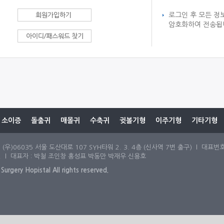
로그인 후 모든 정
암호화하여 전송됩
소이증
돌출귀
매몰귀
수축귀
귓볼기형
이주기형
기타기형
)06035 서울 도산대로 107 SYH타워 2. 3. 4층 (신사역 7번 출구) l 대표번호 :
2 l 대표자 : 박철 조인창 홍성표 박동만 박재우 신용호
 Surgery Hopistal All rights reserved.