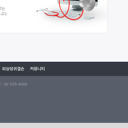
보는
니다.
외상성귀결손
커뮤니티
 02-535-9000